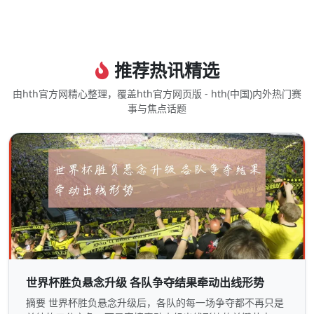
推荐热讯精选
由hth官方网精心整理，覆盖hth官方网页版 - hth(中国)内外热门赛
事与焦点话题
世界杯胜负悬念升级 各队争夺结果牵动出线形势
摘要 世界杯胜负悬念升级后，各队的每一场争夺都不再只是