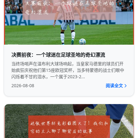
决赛前夜：一个球迷在足球圣地的奇幻漂流
当终场哨声在温布利大球场响起，当皇家马德里的球员们开
始疯狂庆祝他们第15座欧冠奖杯，当多特蒙德的战士们眼中
闪烁着不甘的泪水，一个属于2023-2...
2026-08-08
阅读全文