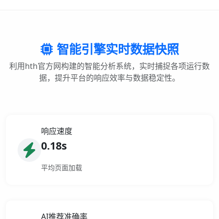
智能引擎实时数据快照
利用hth官方网构建的智能分析系统，实时捕捉各项运行数
据，提升平台的响应效率与数据稳定性。
响应速度
0.18s
平均页面加载
AI推荐准确率