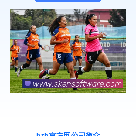
hth官方网公司简介