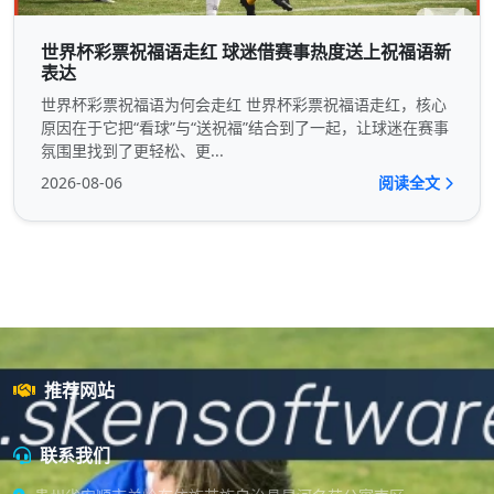
世界杯彩票祝福语走红 球迷借赛事热度送上祝福语新
表达
世界杯彩票祝福语为何会走红 世界杯彩票祝福语走红，核心
原因在于它把“看球”与“送祝福”结合到了一起，让球迷在赛事
氛围里找到了更轻松、更...
2026-08-06
阅读全文
推荐网站
联系我们