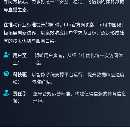
导向为核心，力求打造一个安全、稳定、可信赖的体育数据
与直播生态。
在推动行业标准提升的同时，hth官方网页版 - hth(中国)积
极拓展创新边界，以高效响应用户需求为目标，逐步形成独
有的技术优势与服务口碑。
用户至
倾听用户声音，从细节中优化每一次访问体
上：
验。
科技驱
以智能系统支撑平台运行，提升数据响应速度
动：
与准确度。
责任引
坚守合规运营标准，构建值得信赖的体育信息
领：
环境。