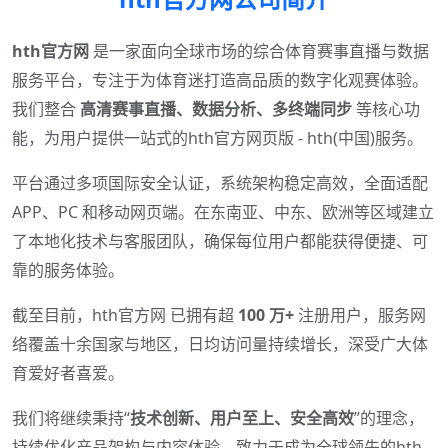
hth官方网
是一家面向全球市场的综合体育赛事直播与数据
服务平台，专注于为体育迷打造高品质的数字化观赛体验。
我们整合
高清赛事直播、数据分析、多终端同步
等核心功
能，为用户提供一站式的hth官方网页版 - hth(中国)服务。
平台通过多项国际安全认证，系统架构稳定高效，全面适配
APP、PC 和移动网页端。在东南亚、中东、欧洲等区域建立
了本地化技术与客服团队，确保每位用户都能获得便捷、可
靠的服务体验。
截至目前，hth官方网 已拥有超
100 万+
注册用户，服务网
络覆盖十余国家与地区，日均访问量持续增长，深受广大体
育爱好者喜爱。
我们将继续秉持“
技术创新、用户至上、安全高效
”的理念，
持续优化产品架构与内容体验，致力于成为全球领先的hth