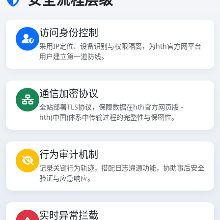
访问身份控制
采用IP定位、设备识别与权限隔离，为hth官方网平台
用户建立第一道防线。
通信加密协议
全站部署TLS协议，保障数据在hth官方网页版 -
hth(中国)体系中传输过程的完整性与保密性。
行为审计机制
记录关键行为轨迹，搭配日志溯源功能，协助事后安全
验证与应急响应。
实时异常拦截