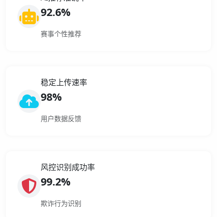
92.6%
赛事个性推荐
稳定上传速率
98%
用户数据反馈
风控识别成功率
99.2%
欺诈行为识别